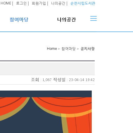
HOME
로그인
회원가입
나의공간
순천시립도서관
참여마당
나의공간
공지사항
나의대출현황
Home
>
참여마당
>
공지사항
묻고답하기
나의대출이력
자료실
예약도서조회
희망도서신청내역
조회
작성일
: 1,067
: 23-04-14 19:42
회원정보수정