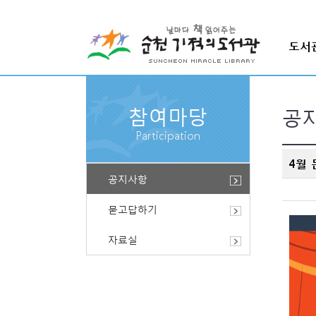
도서
도서관소개
참여마당
공
운영원칙
Participation
도서관사람
4월 
공지사항
자료현황
묻고답하기
시설안내
자료실
이용안내
오시는길