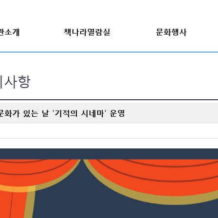
관소개
책나라열람실
문화행사
자료검색
월별프로그램
지사항
추천도서
프로그램신청(새창)
들
새로들어온책
행사신청(새창)
문화가 있는 날 '기적의 시네마' 운영
희망도서신청
견학신청
전자책(새창)
갤러리&영상