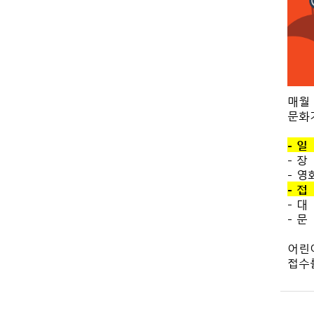
매월
문화
- 일 
- 
- 영
- 접
- 대
- 문 
어린
접수